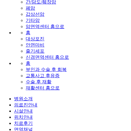
간/담도/췌장암
폐암
갑상선암
기타암
암면역센터 홈으로
홈
대상포진
안면마비
줄기세포
신경면역센터 홈으로
홈
부인과 수술 후 회복
교통사고 후유증
수술 후 재활
재활센터 홈으로
병원소개
의료진안내
시설안내
위치안내
치료후기
면역채널