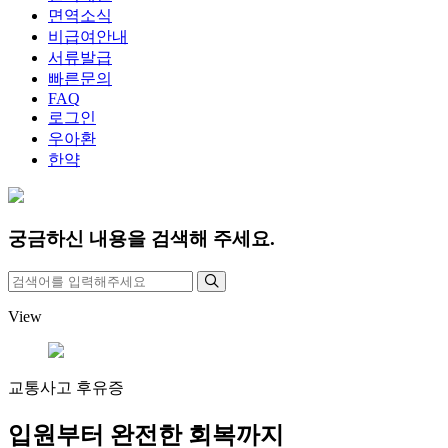
면역소식
비급여안내
서류발급
빠른문의
FAQ
로그인
우아환
한약
궁금하신 내용을 검색해 주세요.
View
교통사고 후유증
입원부터 완전한 회복까지