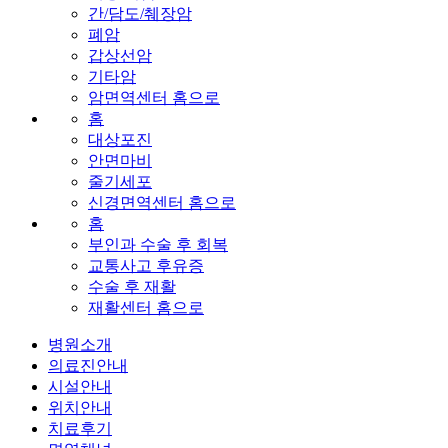
간/담도/췌장암
폐암
갑상선암
기타암
암면역센터 홈으로
홈
대상포진
안면마비
줄기세포
신경면역센터 홈으로
홈
부인과 수술 후 회복
교통사고 후유증
수술 후 재활
재활센터 홈으로
병원소개
의료진안내
시설안내
위치안내
치료후기