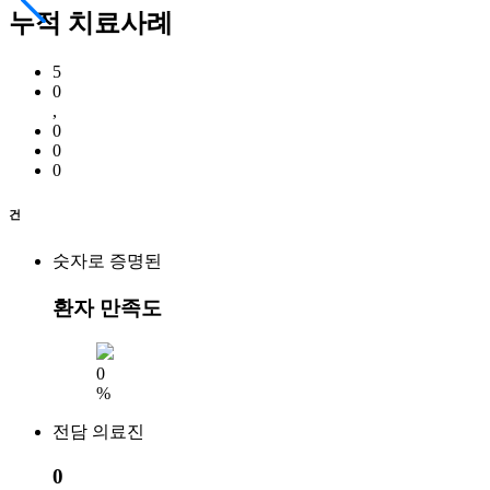
누적 치료사례
5
0
,
0
0
0
건
숫자로 증명된
환자 만족도
0
%
전담 의료진
0