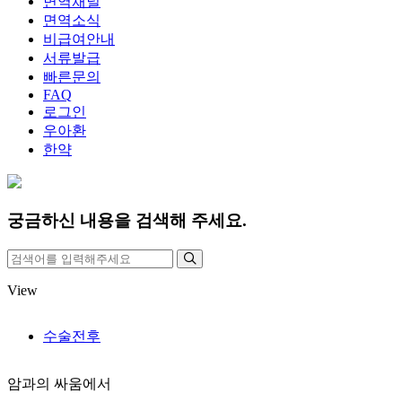
면역채널
면역소식
비급여안내
서류발급
빠른문의
FAQ
로그인
우아환
한약
궁금하신 내용을 검색해 주세요.
View
수술전후
암과의 싸움에서