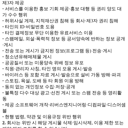
제3자 제공
·
서비스를 이용한 홍보 기회 제공·홍보 대행 등 권리 양도 대
가 수수 행위
·
허위사실 게재, 지적재산권 침해 등 회사·제3자 권리 침해
·
타인의 ID·비밀번호 도용
·
타인 결제정보 무단 이용한 유료서비스 이용
·
스팸메일, 외설·폭력적 정보 등 공서양속에 반하는 정보 공개
·게시
·
전송 또는 게시가 금지된 정보(프로그램 등) 전송·게시
·
청소년유해매체물 게시
·
공공질서 또는 미풍양속 위배 정보 유포
·
직원·관리자 사칭, 타인 명의 모용 게시·발송
·
바이러스 등 포함 자료 게시·발송으로 설비 가동 방해·파괴
·
스토킹, 욕설, 도배 등 타 회원 이용 방해
·
동의 없는 개인정보 수집·저장·공개
·
불특정 다수 대상 광고·선전 게시 또는 스팸 전송 등 영리활
동
·
제공 소프트웨어 개작·리버스엔지니어링·디컴파일·디스어셈
블
·
현행 법령, 약관 및 이용규정 위반 행위
2.
회사는 위반 시 해당 게시물 삭제·임시삭제, 이용 제한 또는