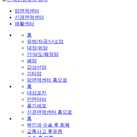
암면역센터
신경면역센터
재활센터
홈
유방/자궁/난소암
대장/위암
간/담도/췌장암
폐암
갑상선암
기타암
암면역센터 홈으로
홈
대상포진
안면마비
줄기세포
신경면역센터 홈으로
홈
부인과 수술 후 회복
교통사고 후유증