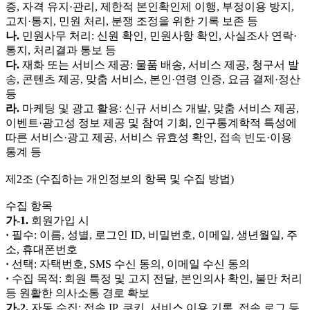
증, 자격 유지·관리, 제한적 본인확인제 이행, 부정이용 방지,
고지·통지, 민원 처리, 분쟁 조정을 위한 기록 보존 등
나.
민원사무 처리: 신원 확인, 민원사항 확인, 사실조사 연락·
통지, 처리결과 통보 등
다.
재화 또는 서비스 제공: 물품 배송, 서비스 제공, 청구서 발
송, 콘텐츠 제공, 맞춤 서비스, 본인·연령 인증, 요금 결제·정산
등
라.
마케팅 및 광고 활용: 신규 서비스 개발, 맞춤 서비스 제공,
이벤트·광고성 정보 제공 및 참여 기회, 인구통계학적 특성에
따른 서비스·광고 제공, 서비스 유효성 확인, 접속 빈도·이용
통계 등
제2조 (수집하는 개인정보의 항목 및 수집 방법)
수집 항목
가-1.
회원가입 시
·
필수: 이름, 성별, 로그인 ID, 비밀번호, 이메일, 생년월일, 주
소, 휴대폰번호
·
선택: 자택번호, SMS 수신 동의, 이메일 수신 동의
·
수집 목적: 회원 특정 및 고지 전달, 본인의사 확인, 불만 처리
등 원활한 의사소통 경로 확보
가-2.
자동 수집: 접속 IP, 쿠키, 서비스 이용 기록, 접속 로그 등