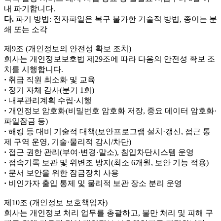
내 파기합니다.
다.
파기 방법: 전자파일은 복구 불가한 기술적 방법, 종이는 분
쇄 또는 소각
제9조 (개인정보의 안전성 확보 조치)
회사는 개인정보보호법 제29조에 따라 다음의 안전성 확보 조
치를 시행합니다.
·
취급 직원 최소화 및 교육
·
정기 자체 감사(분기 1회)
·
내부관리계획 수립·시행
·
개인정보 암호화(비밀번호 암호화 저장, 중요 데이터 암호화·
파일잠금 등)
·
해킹 등 대비 기술적 대책(보안프로그램 설치·갱신, 접근 통
제 구역 운영, 기술·물리적 감시/차단)
·
접근 권한 관리(부여·변경·말소), 침입차단시스템 운영
·
접속기록 보관 및 위변조 방지(최소 6개월, 보안 기능 적용)
·
문서 보안을 위한 잠금장치 사용
·
비인가자 출입 통제 및 물리적 보관 장소 분리 운영
제10조 (개인정보 보호책임자)
회사는 개인정보 처리 업무를 총괄하고, 불만 처리 및 피해 구